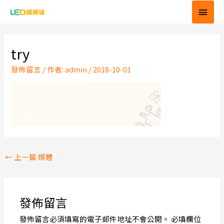
跳
主
至
要
Post
主
navigation
要
選
try
內
單
發佈留言
/ 作者:
admin
/
2018-10-01
容
←
上一篇 媒體
發佈留言
發佈留言必須填寫的電子郵件地址不會公開。
必填欄位