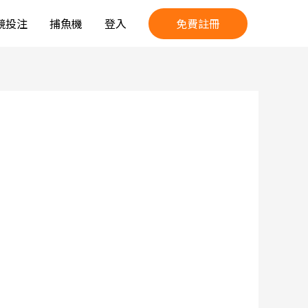
免費註冊
競投注
捕魚機
登入