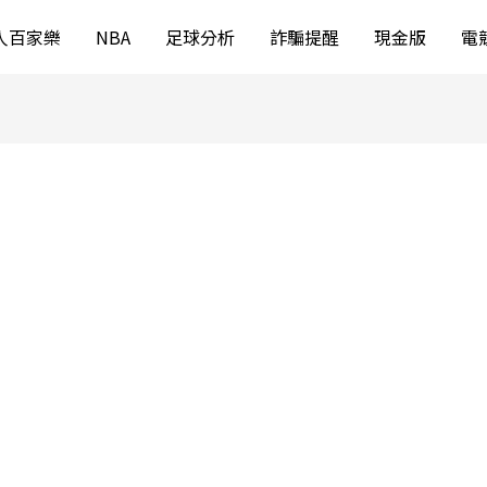
人百家樂
NBA
足球分析
詐騙提醒
現金版
電