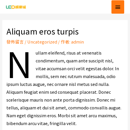
跳
主
至
要
Post
主
navigation
要
選
Aliquam eros turpis
內
單
N
發佈留言
/
Uncategorized
/ 作者:
admin
容
ullam eleifend, risus at venenatis
condimentum, quam ante suscipit nisl,
vitae accumsan orci velit egestas dolor. In
mollis, sem nec rutrum malesuada, odio
ipsum luctus augue, nec ornare nisl metus sed nulla.
Aliquam feugiat enim sed consequat placerat. Donec
scelerisque mauris non ante porta dignissim. Donec mi
tellus, aliquam et dui sit amet, commodo convallis augue.
Nam eget dignissim eros. Morbi sit amet arcu maximus,
bibendum arcu vitae, fringilla velit.