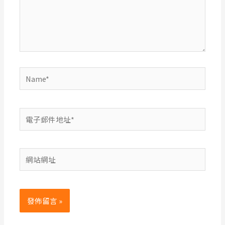
入
內
容...
Name*
電
子
郵
網
件
站
地
網
址
址
*