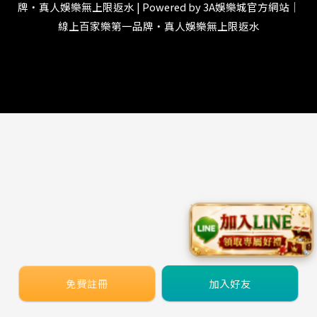
牌・真人娛樂無上限返水
| Powered by
3A娛樂城官方網站｜
線上百家樂第一品牌・真人娛樂無上限返水
免費註冊
加入好友