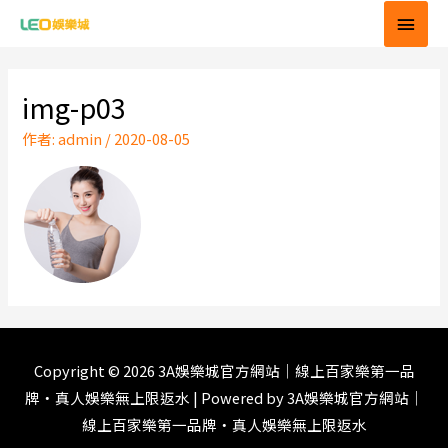
跳
主
至
要
主
要
選
img-p03
內
單
作者:
admin
/
2020-08-05
容
Copyright © 2026
3A娛樂城官方網站｜線上百家樂第一品
牌・真人娛樂無上限返水
| Powered by
3A娛樂城官方網站｜
線上百家樂第一品牌・真人娛樂無上限返水