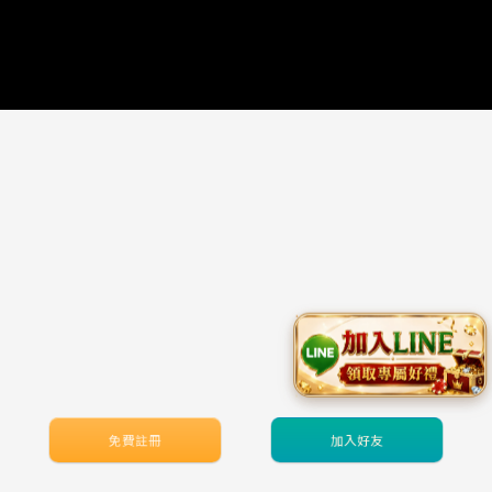
免費註冊
加入好友