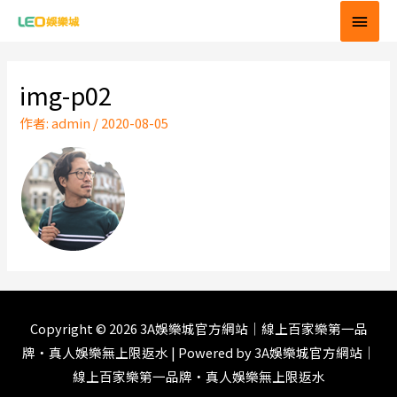
跳
主
至
要
主
要
選
img-p02
內
單
作者:
admin
/
2020-08-05
容
Copyright © 2026
3A娛樂城官方網站｜線上百家樂第一品
牌・真人娛樂無上限返水
| Powered by
3A娛樂城官方網站｜
線上百家樂第一品牌・真人娛樂無上限返水