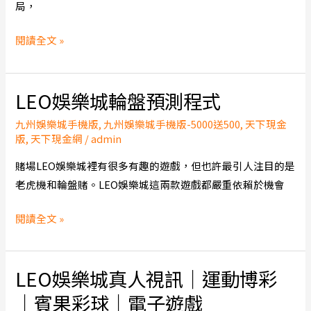
局，
視
訊、
閱讀全文 »
百
家
樂
LEO娛樂城輪盤預測程式
LEO
娛
九州娛樂城手機版
,
九州娛樂城手機版-5000送500
,
天下現金
樂
版
,
天下現金網
/
admin
城
賭場LEO娛樂城裡有很多有趣的遊戲，但也許最引人注目的是
輪
老虎機和輪盤賭。LEO娛樂城這兩款遊戲都嚴重依賴於機會
盤
預
閱讀全文 »
測
程
式
LEO娛樂城真人視訊｜運動博彩
LEO
娛
｜賓果彩球｜電子遊戲