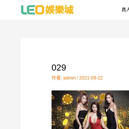
跳
真
至
主
要
內
Post
容
navigation
029
作者:
admin
/
2021-09-22