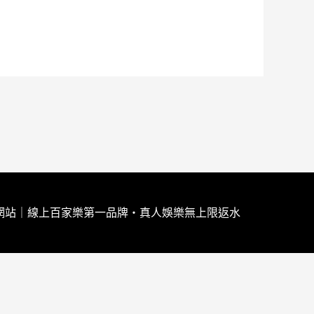
方網站｜線上百家樂第一品牌・真人娛樂無上限返水