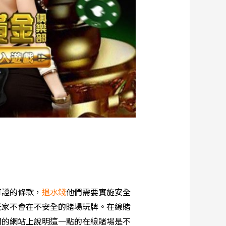
可證的條款，
退水錢
他們需要實施安全
玩家不會在不安全的賭場玩牌。在線賭
們的網站上說明這一點的在線賭場是不