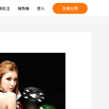
免費註冊
競投注
捕魚機
登入