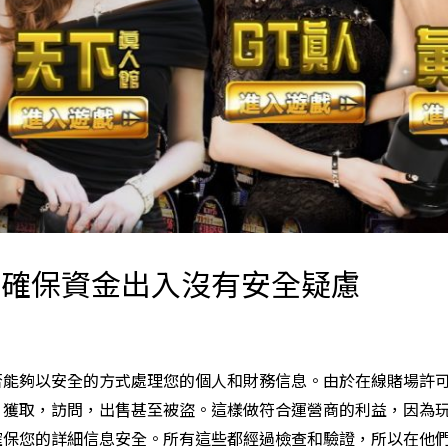
有確保資金出入沒有安全疑慮
否能夠以安全的方式處理您的個人和財務信息。由於在線賭場許
，獲取，訪問，出售甚至被盜。這樣做符合運營商的利益，因為
確保您的詳細信息安全。所有這些都經過檢查和驗證，所以在他