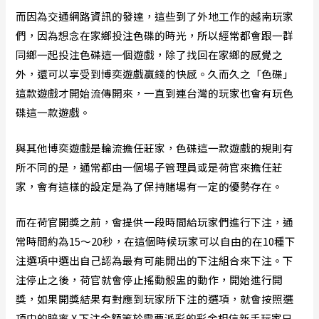
而因為交通網路資訊的發達，這些到了外地工作的越南玩家
們，因為想念在家鄉投注色碟的時光，所以經常都會跟一群
同鄉一起投注色碟這一個遊戲，除了找回在家鄉的感覺之
外，還可以享受到博奕遊戲贏錢的快感。久而久之「色碟」
這款遊戲才開始流傳開來，一直到連台灣的玩家也會有玩色
碟這一款遊戲。
與其他博奕遊戲是輪流擔任莊家，色碟這一款遊戲的規則有
所不同的是，通常都由一個場子管理員或是荷官來擔任莊
家，會有這樣的設定是為了保持賭場有一定的優勢存在。
而在荷官開獎之前，會提供一段時間給玩家們進行下注，通
常時間約為15～20秒，在這個時候玩家可以自由的在10種下
注選項中選出自己認為最有可能開出的下注組合來下注。下
注停止之後，荷官就會停止搖動骰盅的動作，開始進行開
獎，如果開獎結果有對應到玩家所下注的選項，就會按照選
項中的賠率 X 下注金額等於需要派彩的彩金相信新手玩家只