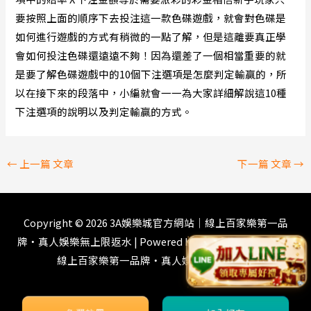
要按照上面的順序下去投注這一款色碟遊戲，就會對色碟是
如何進行遊戲的方式有稍微的一點了解，但是這離要真正學
會如何投注色碟還遠遠不夠！因為還差了一個相當重要的就
是要了解色碟遊戲中的10個下注選項是怎麼判定輸贏的，所
以在接下來的段落中，小編就會一一為大家詳細解說這10種
下注選項的說明以及判定輸贏的方式。
←
上一篇 文章
下一篇 文章
→
Copyright © 2026
3A娛樂城官方網站｜線上百家樂第一品
牌・真人娛樂無上限返水
| Powered by
3A娛樂城官方網站｜
線上百家樂第一品牌・真人娛樂無上限返水