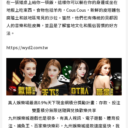
在一張矮桌上給你一頓飯，這樣你可以躺在你的身邊或坐在
地板上吃東西。食物包括羊肉，Cous Cous，新鮮的皮塔麵包
腐殖土和該地區常見的沙拉。當然，他們也有傳統的貝都因
人的音樂和肚皮舞，並且是了解當地文化和風俗習慣的好方
法。
https://wyd2.com.tw
真人娛樂場最高0.9%天下現金網積分獎勵計畫：存款、投注
雙重積分無限送隨興兌換歡樂共享
九州娛樂城遊戲也是很多，有真人視訊、電子遊藝、體育投
注、捕魚王、百家樂快樂彩，九州娛樂城提款速度挺快，我