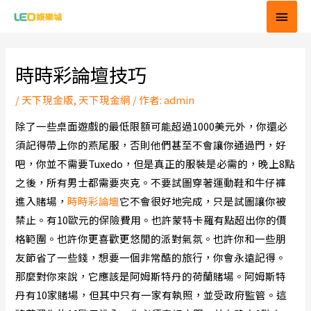
跳
主
至
要
Post
主
navigation
要
選
時時彩論壇技巧
內
單
/
天下現金版
,
天下現金網
/ 作者:
admin
容
除了一些桌面遊戲的最低限額可能超過1000美元外，你還必
須記得帶上你的燕尾服，否則他們甚至不會讓你通過門，好
吧，你並不需要Tuxedo，但是真正的服裝是必需的，晚上8點
之後，所有男士都需要夾克。不要試圖穿著運動鞋和牛仔褲
進入賭場，
時時彩論壇
它不會很好地完成，只是試圖讓你被
禁止。有10歐元的保險費用。也許蒙特卡羅有點超出你的價
格範圍。也許你更喜歡更悠閒的派對氣氛。也許你和一些朋
友節省了一些錢，想要一個非常酷的旅行，你會永遠記得。
那麼對你來說，它應該是阿姆斯特丹的荷蘭賭場。阿姆斯特
丹有10家賭場，但其中只有一家有執照，並受政府監管。這