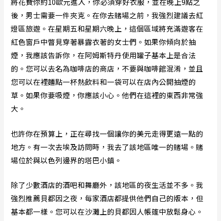
將花費你約10歐元進入，你必須穿好衣服，並在晚上9點之
後，男士需要一件夾克。在你去賭場之前，我強烈建議去紅
燈區旅遊。在星期五和星期六晚上，這個區域將充滿遊客在
紅色窗戶中瞥見穿著暴露衣著的女士們。如果你傾向於抽
煙，我應該告訴你，在阿姆斯特丹使用罐子基本上是合法
的。您可以去名為咖啡店的商店，不要與咖啡館混淆，並且
您可以在裡麵點一杯熱飲料和一袋可以在店內公開抽煙的
草。如果你要吸煙，你應該小心。他們在這裡的東西非常強
大。
也許你在預算上，正在尋找一個讓你的美元走得更遠一點的
地方。有一次去埃及訪問時，我去了該地區唯一的賭場。賭
場位於與以色列邊界的塔巴小鎮。
除了少數酒店的酒吧和舞廳外，該地區的夜生活並不多。我
強烈推薦貝都因之夜，每家酒店都提供他們自己的版本，但
基本都一樣。您可以在沙灘上的貝都因人帳篷中放鬆身心。