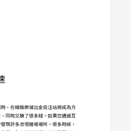
速
戲時，在線娛樂城出金投注站將成為方
樂
，同時又賺了很多錢。如果您通過互
會發現許多流氓賭場場所。很多時候，