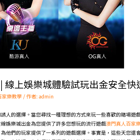
| 線上娛樂城體驗試玩出金安全快
百家樂教學
/ 作者:
admin
和誘人的選擇。當您尋找一種理想的方式來玩一些喜歡的賭場遊
在線娛樂城出金為您提供了許多您想玩的流行遊戲
澳門真人百家
，為他們的玩家提供了一系列的遊戲選擇。事實是，這些天您還