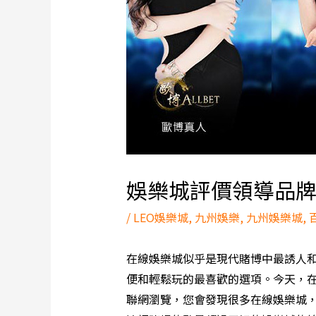
娛樂城評價領導品牌
/
LEO娛樂城
,
九州娛樂
,
九州娛樂城
,
在線娛樂城似乎是現代賭博中最誘人
便和輕鬆玩的最喜歡的選項。今天，
聯網瀏覽，您會發現很多在線娛樂城