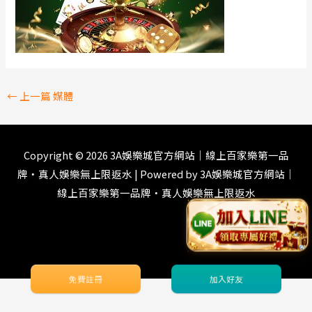
←
上一篇 媒體
Copyright © 2026
3A娛樂城官方網站｜線上百家樂第一品
牌・真人娛樂無上限返水
| Powered by
3A娛樂城官方網站｜
線上百家樂第一品牌・真人娛樂無上限返水
免費註冊
加入好友