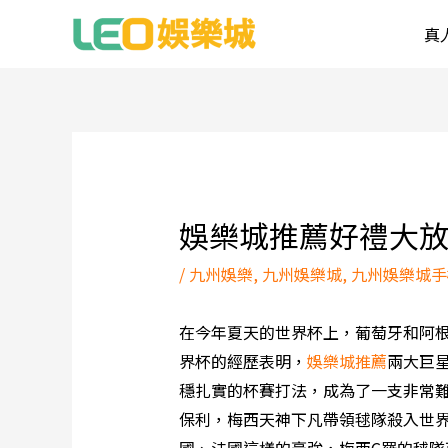
跳
真
至
主
要
內
Post
容
navigation
娛樂城推薦好禮大
/
九州娛樂
,
九州娛樂城
,
九州娛樂城手
在今年夏天的世界杯上，葡萄牙和阿
界杯的經歷表明，
娛樂城推薦
兩大巨
穩扎實的杯賽打法，成為了一支非常難
保利，梅西天神下凡帶領毬隊殺入世