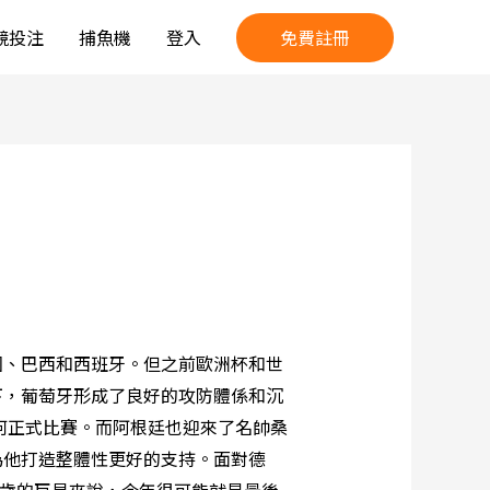
免費註冊
競投注
捕魚機
登入
國、巴西和西班牙。但之前歐洲杯和世
下，葡萄牙形成了良好的攻防體係和沉
何正式比賽。而阿根廷也迎來了名帥桑
為他打造整體性更好的支持。面對德