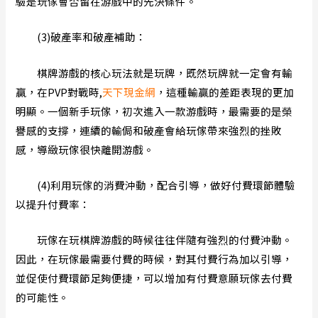
驗是玩傢會否留在游戲中的先決條件。
(3)破產率和破產補助：
棋牌游戲的核心玩法就是玩牌，既然玩牌就一定會有輸
贏，在PVP對戰時,
天下現金網
，這種輸贏的差距表現的更加
明顯。一個新手玩傢，初次進入一款游戲時，最需要的是榮
譽感的支撐，連續的輸侷和破產會給玩傢帶來強烈的挫敗
感，導緻玩傢很快離開游戲。
(4)利用玩傢的消費沖動，配合引導，做好付費環節體驗
以提升付費率：
玩傢在玩棋牌游戲的時候往往伴隨有強烈的付費沖動。
因此，在玩傢最需要付費的時候，對其付費行為加以引導，
並促使付費環節足夠便捷，可以增加有付費意願玩傢去付費
的可能性。