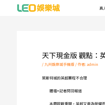
跳
真
至
主
要
內
Post
容
navigation
天下現金版 觀點：
/
九州娛樂城手機版
/ 作者:
admin
萊斯特城的英超賽程不合理
體壇+記者閆羽報道
本周歐戰重開，英超又要為榮耀而戰