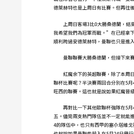
德萊赫特也是上周日有比賽。但再往
上周日客場3比0大勝桑德蘭，結束
我希望我們為冠軍而戰。”在已經拿
順利跨過安德萊赫特，曼聯也只是進
曼聯聯賽大勝桑德蘭，但接下來賽
紅魔余下的英超聯賽，除了本周日主場
聯杯比賽呢？半決賽兩回合分別在5月
旺西的聯賽。這也就是說如果紅魔晉
再對比一下其他歐聯杯強隊在5月4日
五。儘筦兩支熱門隊伍並不一定就能
4的隊伍中，也只有西甲的塞尒塔維戈
也就說如果曼聯能殺入在5月24日舉