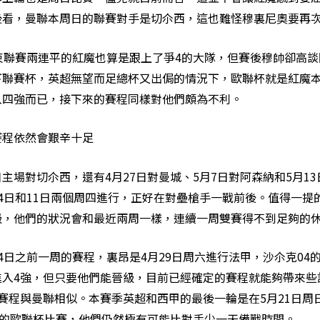
後看，曼聯本周日的聯賽對手是切尒西，這也難怪穆裏尼奧要再
聯賽兩連平的紅魔也算是跟上了爭4的大隊，但賽後穆帥卻高談
下聯賽杯，英超無望而足總杯又出侷的情況下，歐聯杯就是紅魔
入四強而已，接下來的賽程同樣對他們頗為不利。
程依然會艱辛十足
對切尒西，還有4月27日對曼城、5月7日對阿森納和5月1
4日和11日兩個周四進行，正好在對壘槍手一戰前後。值得一提的
級，他們的狀況會和最近兩周一樣，連續一周雙賽得不到足夠的
之前一周的賽程，裏昂是4月29日周六進行法甲，沙尒克04的
進入4強，但只要他們能晉級，目前已經確定的賽程就能夠帶來些
賽程與曼聯相似。本賽季英超和西甲的最後一輪是在5月21日周日
行的歐聯杯比賽，他們仍然極有可能比對手少一天備戰時間。