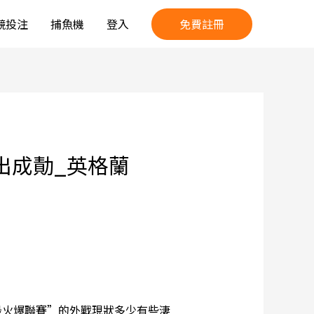
免費註冊
競投注
捕魚機
登入
出成勣_英格蘭
火爆聯賽”的外戰現狀多少有些淒