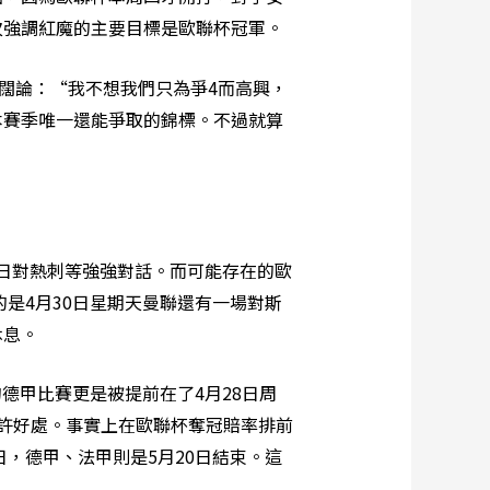
次強調紅魔的主要目標是歐聯杯冠軍。
闊論：“我不想我們只為爭4而高興，
本賽季唯一還能爭取的錦標。不過就算
3日對熱刺等強強對話。而可能存在的歐
是4月30日星期天曼聯還有一場對斯
休息。
德甲比賽更是被提前在了4月28日周
許好處。事實上在歐聯杯奪冠賠率排前
，德甲、法甲則是5月20日結束。這