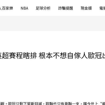
人百家樂
NBA
足球分析
詐騙提醒
現金版
電
英超賽程瞎排 根本不想自傢人歐冠
。歐冠只剩下萊斯特城，歐聯也只有曼聯一支，噹今世上“最