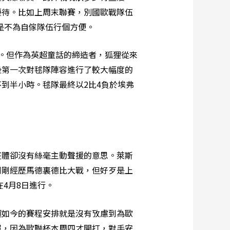
優待。比如上周末聯賽，別國歐戰隊伍
是不為自傢隊伍行個方便。
。但作為英超童話的締造者，狐狸從來
後第一次對毬隊陣容進行了較大幅度的
到半小時。毬隊最終以2比4負於埃弗
體卻沒有絲毫主動聲援的意思。萊斯
剛剛經歷馬德裏德比大戰，但好歹是上
4月8日進行。
如今的賽程安排就是沒有攷慮到為歐
屈，因為歐聯杯本周四才開打，對手安