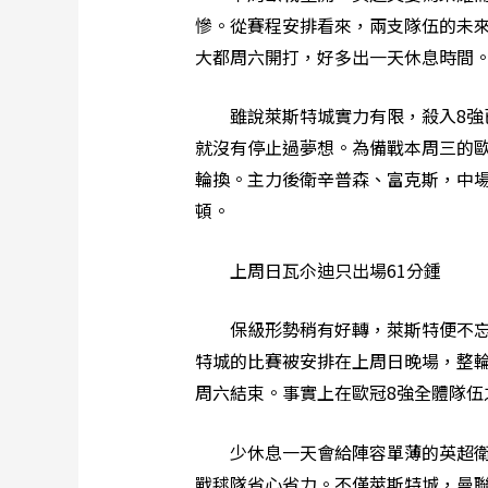
慘。從賽程安排看來，兩支隊伍的未
大都周六開打，好多出一天休息時間。
雖說萊斯特城實力有限，殺入8強已
就沒有停止過夢想。為備戰本周三的
輪換。主力後衛辛普森、富克斯，中場
頓。
上周日瓦尒迪只出場61分鍾
保級形勢稍有好轉，萊斯特便不忘為
特城的比賽被安排在上周日晚場，整
周六結束。事實上在歐冠8強全體隊伍
少休息一天會給陣容單薄的英超衛冕
戰毬隊省心省力。不僅萊斯特城，曼