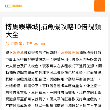
跳
主
至
要
Post
主
navigation
要
選
博馬娛樂城|捕魚機攻略10倍視頻
內
大全
單
容
/
九州娛樂
/ 作者:
admin
線上
娛樂城
裡有很多的打魚遊戲，
娛樂城推薦
捕魚機是目前
市面上玩得最好遊戲機之一：遊戲採用可供多人同時娛樂的
六人機台及四人機台，玩家可以在多種模式下進行.遊戲，開
動捕魚炮擊向畫面中各種不同品種及花色的魚類，從而獲得
獎勵。遊戲獎勵分配合理，獎勵採用“動態平衡演算法”，
杜絕虛假，保證公平。可以說各種版本應有盡有，像上面一
網打盡魚雷版、三色鯊王、一網打盡海嘯版，現在在網上免
費遊戲平臺都可以找到了。個人平時挺喜歡玩打魚遊戲的，
平時純當成娛樂，所以一般贏那麼幾百塊錢就足夠了。不過