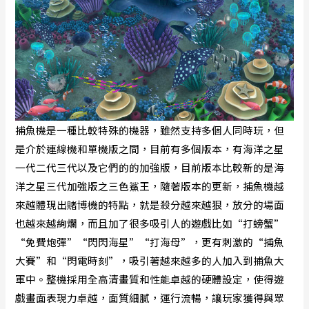
捕魚機是一種比較特殊的機器，雖然支持多個人同時玩，但
是介於連線機和單機版之間，目前有多個版本，有海洋之星
一代二代三代以及它們的的加強版，目前版本比較新的是海
洋之星三代加強版之三色鯊王，隨著版本的更新，捕魚機越
來越體現出賭博機的特點，就是殺分越來越狠，放分的場面
也越來越絢爛，而且加了很多吸引人的遊戲比如“打螃蟹”
“免費炮彈”“閃閃海星”“打海母”，更有刺激的“捕魚
大賽”和“閃電時刻”，吸引著越來越多的人加入到捕魚大
軍中。整機採用全高清畫質和性能卓越的硬體設定，使得遊
戲畫面表現力卓越，面質細膩，運行流暢，讓玩家獲得與眾