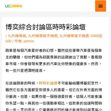
跳
主
至
要
Post
主
navigation
要
選
博奕綜合討論區時時彩論壇
內
單
/
九州娛樂城
,
九州娛樂城手機版
,
九州娛樂城手機版-5000送
容
500
/ 作者:
admin
跑車是每個汽車愛好者的幻想。雖然這些豪華汽車是每個車
主的驕傲，但他們還為鄰居羨慕的話題做出了貢獻。看看跑
車市場，你會發現有更多的汽車比你想像的還要多。然而，
有一些只是把酒吧提高。
在談論跑車的時候，
時時彩論壇
不可能輸給蘭博基尼空竹。
雖然它在各方面都受到很多人的喜愛，但它在外表方面的得
分最高。但是，如果你是一個極速愛好者，這個人可能會讓
你失望一點。與其他一些運動車相比，這款車的加速時間稍
長一些。平均而言，它需要將近四秒鐘才能達到60英里每小