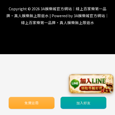
Copyright © 2026
3A娛樂城官方網站｜線上百家樂第一品
牌・真人娛樂無上限返水
| Powered by
3A娛樂城官方網站｜
線上百家樂第一品牌・真人娛樂無上限返水
免費註冊
加入好友