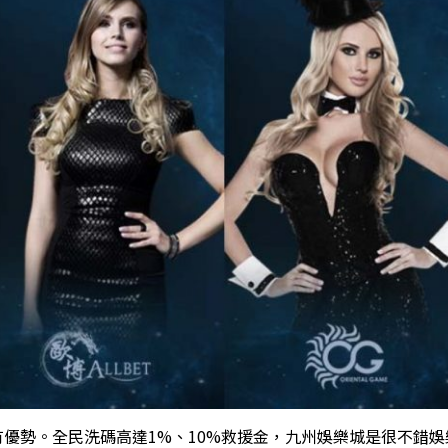
優勢。全民洗碼高達1%、10%救援金，九州娛樂城是很不錯