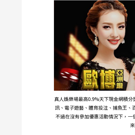
真人娛樂場最高0.9%天下現金網積
訊、電子遊藝、體育投注、捕魚王、百
不過在沒有參加優惠活動情況下，一