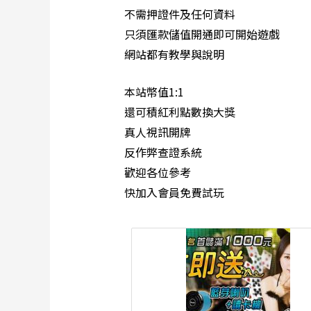
不需押證件及任何資料
只須匯款儲值開通即可開始遊戲
網站都有教學與說明
本站幣值1:1
還可積紅利點數換大獎
真人視訊開牌
反作弊查證系統
歡迎各位參考
快加入會員免費試玩