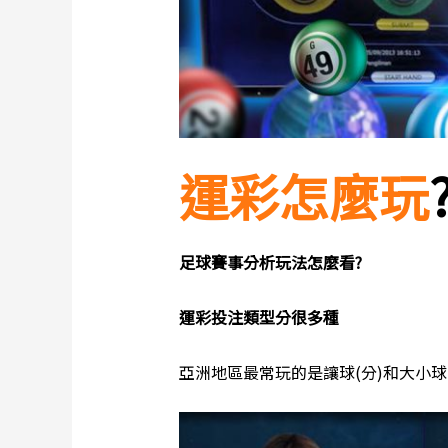
運彩怎麼玩
足球賽事分析玩法怎麼看?
運彩投注類型分很多種
亞洲地區最常玩的是讓球(分)和大小球(