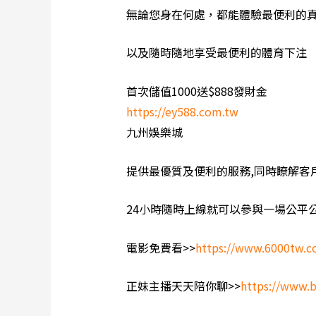
無論您身在何處，都能體驗最便利的
以及隨時隨地享受最便利的體育下注
首次儲值1000送$888發財金
https://ey588.com.tw
九州娛樂城
提供最優質及便利的服務,同時瞭解客
24小時隨時上線就可以參與一場公平
電影免費看>>
https://www.6000tw.c
正妹主播天天陪你聊>>
https://www