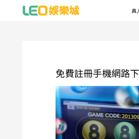
跳
真
至
主
要
內
容
免費註冊手機網路下