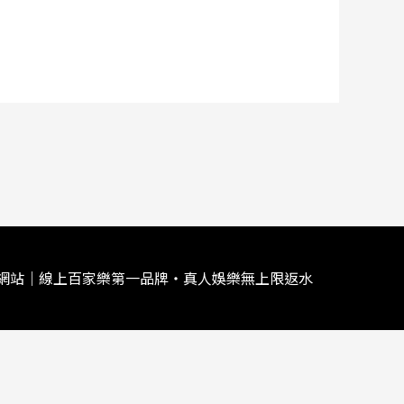
方網站｜線上百家樂第一品牌・真人娛樂無上限返水