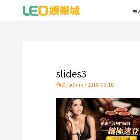
跳
真
至
主
要
內
Post
容
navigation
slides3
作者:
admin
/
2018-05-10