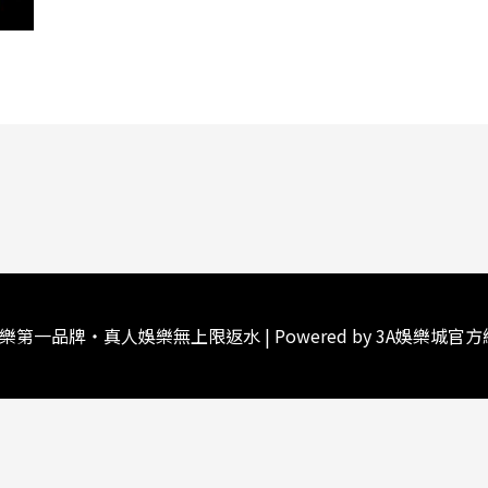
家樂第一品牌・真人娛樂無上限返水
| Powered by
3A娛樂城官