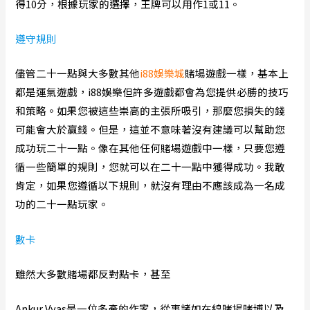
得10分，根據玩家的選擇，王牌可以用作1或11。
遵守規則
儘管二十一點與大多數其他
i88娛樂城
賭場遊戲一樣，基本上
都是運氣遊戲，i88娛樂但許多遊戲都會為您提供必勝的技巧
和策略。如果您被這些崇高的主張所吸引，那麼您損失的錢
可能會大於贏錢。但是，這並不意味著沒有建議可以幫助您
成功玩二十一點。像在其他任何賭場遊戲中一樣，只要您遵
循一些簡單的規則，您就可以在二十一點中獲得成功。我敢
肯定，如果您遵循以下規則，就沒有理由不應該成為一名成
功的二十一點玩家。
數卡
雖然大多數賭場都反對點卡，甚至
Ankur Vyas是一位多產的作家，從事諸如在線賭場賭博以及