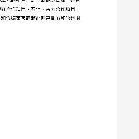
多場招商引資活動，將成為本屆“經貿
發區合作項目，石化、電力合作項目，
台和俄遠東客商將赴哈高開區和哈經開