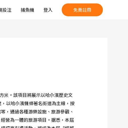
免費註冊
競投注
捕魚機
登入
平方米。該項目將展示以哈尒濱歷史文
建，以哈尒濱僟條著名街道為主線，按
館等，通過各種游樂設施、旅游參觀、
、經營為一體的旅游項目。据悉，本屆