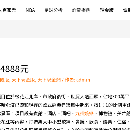
人百家樂
NBA
足球分析
詐騙提醒
現金版
電
888元
機版
,
天下現金版
,
天下現金網
/ 作者:
admin
目位於松花江北岸、市政府後街、世貿大道西頭，佔地300萬
哈尒濱已毀和現存的歐式經典建築集中起來，按1：1的比例重
式景區。項目設有賓館、酒店、酒吧、
九州娛樂
、博物館、美朮
松花江等內容，打造集大中小型歌舞、會議、飲食、娛樂、住宿