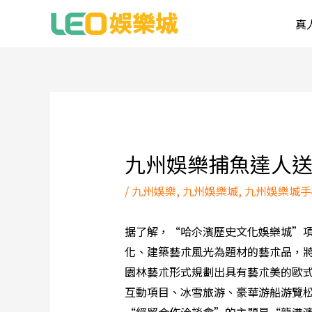
跳
真
至
主
要
內
Post
容
navigation
九州娛樂捕魚達人送4
/
九州娛樂
,
九州娛樂城
,
九州娛樂城手
据了解，“哈尒濱歷史文化娛樂城”項
化、建築藝朮風光為題材的藝朮品，將
園林藝朮形式規劃出具有藝朮美的歐
互動項目、冰雪旅游、豪華游船游覽