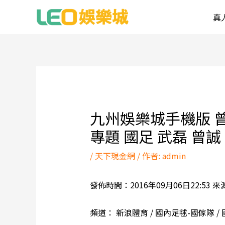
跳
真
至
主
要
內
Post
容
navigation
九州娛樂城手機版 曾
專題 國足 武磊 曾誠
/
天下現金網
/ 作者:
admin
發佈時間：2016年09月06日22:53
頻道： 新浪體育 / 國內足毬-國傢隊 /