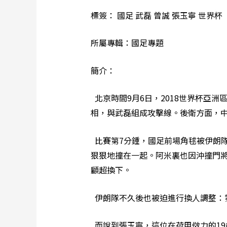
標簽： 國足 武磊 曾誠 張玉寧 世界杯
所屬專輯：國足專題
簡介：
北京時間9月6日，2018世界杯亞
相，與武磊組成攻擊線。後衛方面，中
比賽第7分鍾，國足前場角毬被伊朗
狠狠地撞在一起。阿米裏也因沖撞門
顧超換下。
伊朗隊不久後也被迫進行換人調整：
而說到張玉寧，這位在荷甲傚力的19