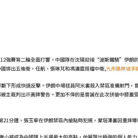
洲區12強賽第二輪全面打響。中國隊在沈陽迎接“波斯鐵騎”伊朗
國排出五後衛，任航、張琳芃和馮瀟霆搭檔中衛,
九州娛樂城手
隊斷下形成快速反擊。伊朗中場毬員阿米裏殺入禁區准備射門，
將被主裁判出示黃牌警告。更加不倖的是曾誠在此次拼搶中膝蓋
第21分鍾，張玉寧在伊朗禁區內搶點時犯規，蒙塔澤裏因重摔導
歲小將成為中國隊上半場最大的亮點，他展現出極強的個人能力