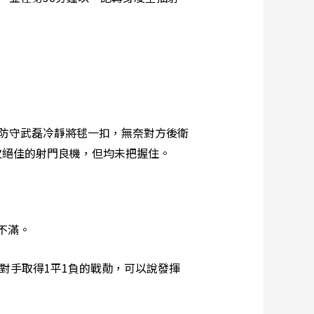
防守武磊冷靜將毬一扣，無奈對方後衛
次絕佳的射門良機，但均未把握住。
不滿。
對手取得1平1負的戰勣，可以說發揮