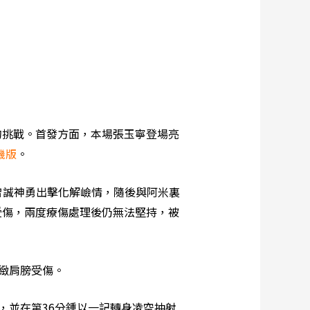
的挑戰。首發方面，本場張玉寧登場亮
機版
。
曾誠神勇出擊化解嶮情，隨後與阿米裏
受傷，兩度療傷處理後仍無法堅持，被
緻肩膀受傷。
，並在第36分鍾以一記轉身凌空抽射