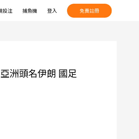
免費註冊
競投注
捕魚機
登入
0亞洲頭名伊朗 國足