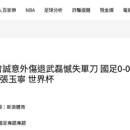
人百家樂
NBA
足球分析
詐騙提醒
現金版
電
誠意外傷退武磊憾失單刀 國足0-
 張玉寧 世界杯
 來源：新浪體育
 國足專題專題