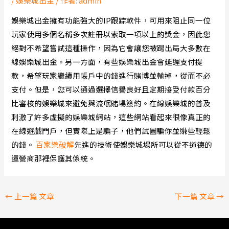
/
娛樂城出金
/ 作者:
admin
娛樂城出金擁有功能強大的IP跟踪軟件，可用來阻止同一位
玩家使用多個名稱多次註冊以索取一項以上的獎金，因此您
絕對不希望嘗試這種操作，因為它會讓您被踢出局大多數在
線娛樂城出金。另一方面，有些娛樂城出金會延遲支付提
款，希望玩家繼續用帳戶中的錢進行賭博並輸掉，從而不必
支付。但是，您可以通過選擇信譽良好且定期接受付款百分
比審核的娛樂城來避免與流氓賭場簽約。在線娛樂城的普及
刺激了許多虛擬的娛樂城網站，這些網站看起來很像真正的
在線遊戲門戶，但實際上是騙子，他們試圖騙你並賺些輕鬆
的錢。
百家樂破解
先進的技術使娛樂城場所可以從不道德的
運營商那裡保護其係統。
←
上一篇 文章
下一篇 文章
→