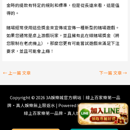
金時的提款有特定的規則和標準，但是從長遠來看，這是值
得的。
賭場經常使用這些獎金來宣傳或宣傳一種新型的賭場遊戲。
如果您通常是桌上游戲玩家，並且擁有此在線賭場獎金（將
您限制在老虎機上），那麼您更有可能嘗試遊戲來滿足下注
要求，並且可能會上癮！
←
上一篇 文章
下一篇 文章
→
Copyright © 2026
3A娛樂城官方網站｜線上百家樂第一品
牌・真人娛樂無上限返水
| Powered by
3A娛樂城官方網站｜
線上百家樂第一品牌・真人娛樂無上限返水